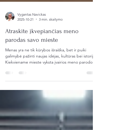
Vygantas Navickas
2025-10-21
3 min. skaitymo
Atraskite įkvepiančias meno
parodas savo mieste
Menas yra ne tik kūrybos išraiška, bet ir puiki
galimybė pažinti naujas idėjas, kultūras bei istorijas.
Kiekviename mieste vyksta įvairios meno parodos,
kurios kviečia susipažinti su talentingais
menininkais ir jų darbais. Šiame straipsnyje
aptarsime, kaip atrasti geriausios meno parodos,
kurias verta aplankyti, ir kaip jos gali praturtinti jūsų
laisvalaikį. Kaip rasti geriausios meno parodos savo
mieste Ieškant meno parodų, svarbu žinoti, kur
ieškoti informacijos. Štai kelet