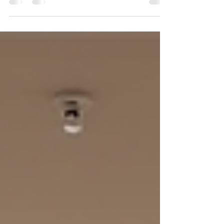
dažniausiai nepadeda suprasti kūrinio , o tik
nutolina žiūrovą. 👉 Jei aprašymas suprantamas tik
autoriui – ryšys neįvyksta.Paprasta kalba nėra
supaprastinimas – tai aiškumo ženklas . 2️⃣ Teksto,
kuris kalba „apie viską“, bet ne apie kūrinį
Abstraktūs tekstai apie gyvenimą, laiką ar
amžinybę, kurie nepadeda įeiti į konkretų darbą ,
palieka žiūrovą be atspirties. Geras meno
aprašymas: įvardija