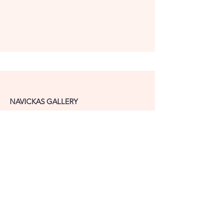
NAVICKAS GALLERY
Vygantas Navickas
individuali veikla nr.1420185
Spaustuvės g. 45, Saliai, Domeikavos sen.,
Kauno r. sav. Lietuva
54376
GALERIJA