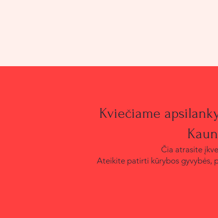
Kviečiame apsilankyt
Kauno
Čia atrasite įkv
Ateikite patirti kūrybos gyvybės, 