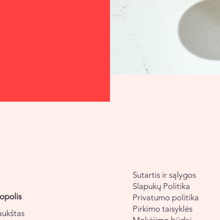
Sutartis ir sąlygos
Slapukų Politika
opolis
Privatumo politika
Pirkimo taisyklės
aukštas
Mokėjimo būdai