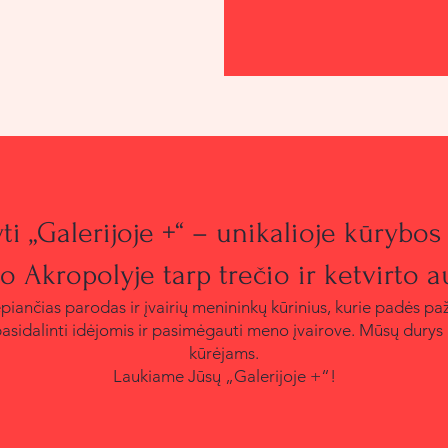
i „Galerijoje +“ – unikalioje kūrybos 
 Akropolyje tarp trečio ir ketvirto a
epiančias parodas ir įvairių menininkų kūrinius, kurie padės paž
pasidalinti idėjomis ir pasimėgauti meno įvairove. Mūsų durys
kūrėjams.
Laukiame Jūsų „Galerijoje +“!