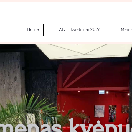
Home
Atviri kvietimai 2026
Meno 
 menas kvėpu