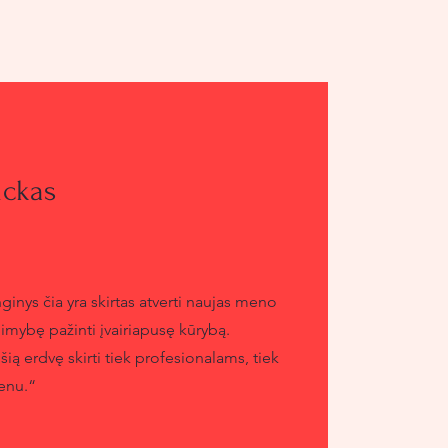
ickas
ginys čia yra skirtas atverti naujas meno
alimybę pažinti įvairiapusę kūrybą.
ą erdvę skirti tiek profesionalams, tiek
enu.“