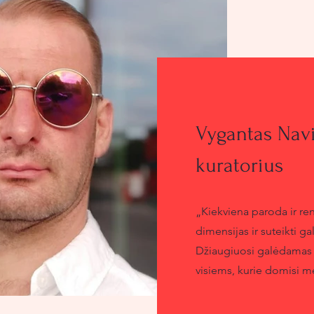
Vygantas Nav
kuratorius
„Kiekviena paroda ir ren
dimensijas ir suteikti g
Džiaugiuosi galėdamas ši
visiems, kurie domisi m