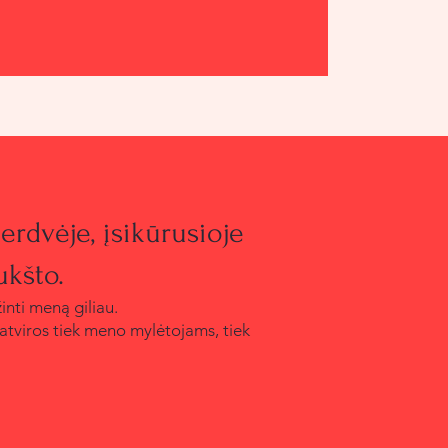
erdvėje, įsikūrusioje
ukšto.
inti meną giliau.
 atviros tiek meno mylėtojams, tiek