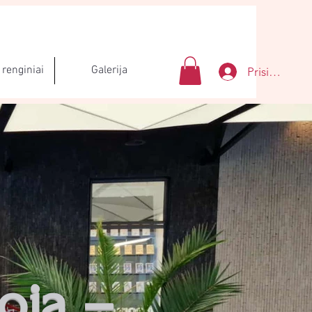
renginiai
Galerija
Prisijungti
oja –