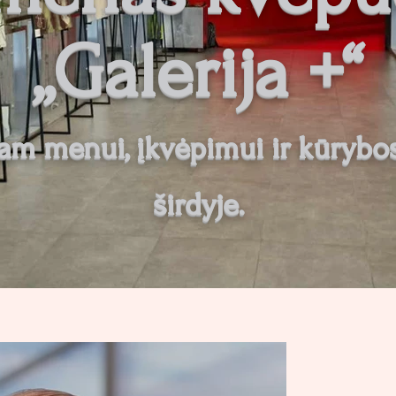
„Galerija +“
am menui, įkvėpimui ir kūrybo
širdyje.