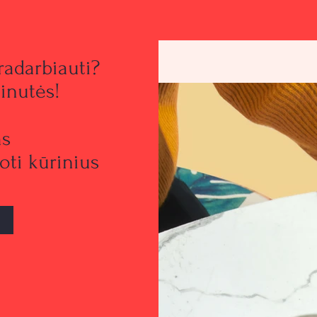
radarbiauti?
inutės!
as
ti kūrinius