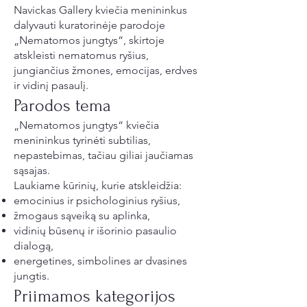
Navickas Gallery kviečia menininkus
dalyvauti kuratorinėje parodoje
„Nematomos jungtys“, skirtoje
atskleisti nematomus ryšius,
jungiančius žmones, emocijas, erdves
ir vidinį pasaulį.
Parodos tema
„Nematomos jungtys“ kviečia
menininkus tyrinėti subtilias,
nepastebimas, tačiau giliai jaučiamas
sąsajas.
Laukiame kūrinių, kurie atskleidžia:
emocinius ir psichologinius ryšius,
žmogaus sąveiką su aplinka,
vidinių būsenų ir išorinio pasaulio
dialogą,
energetines, simbolines ar dvasines
jungtis.
Priimamos kategorijos