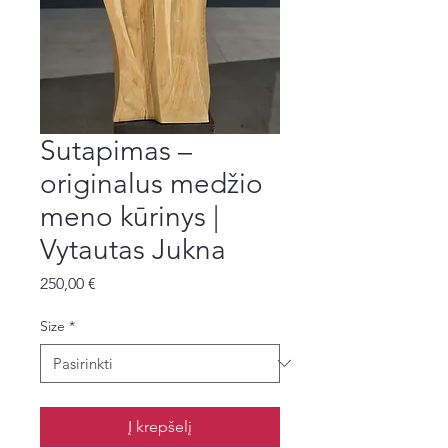
Sutapimas –
originalus medžio
meno kūrinys |
Vytautas Jukna
Price
250,00 €
Size
*
Į krepšelį