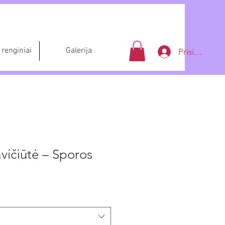
renginiai
Galerija
Prisijungti
avičiūtė – Sporos