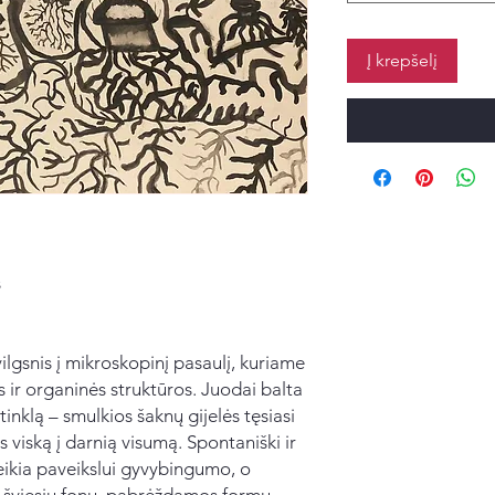
Į krepšelį
s
ilgsnis į mikroskopinį pasaulį, kuriame
 ir organinės struktūros. Juodai balta
nklą – smulkios šaknų gijelės tęsiasi
 viską į darnią visumą. Spontaniški ir
eikia paveikslui gyvybingumo, o
su šviesiu fonu, pabrėždamos formų