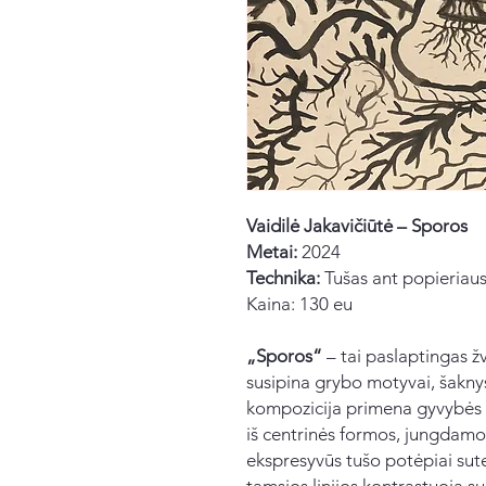
Vaidilė Jakavičiūtė – Sporos
Metai:
2024
Technika:
Tušas ant popieriau
Kaina: 130 eu
„Sporos“
– tai paslaptingas žv
susipina grybo motyvai, šaknys
kompozicija primena gyvybės ti
iš centrinės formos, jungdamos
ekspresyvūs tušo potėpiai sut
tamsios linijos kontrastuoja 