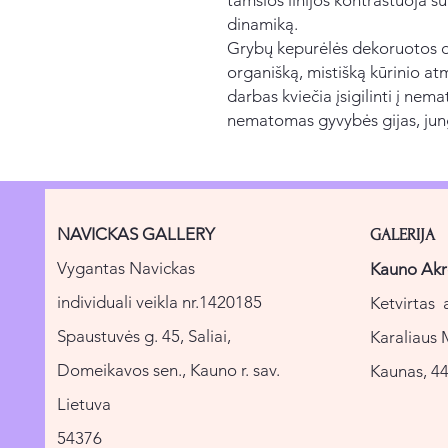
dinamiką.
Grybų kepurėlės dekoruotos det
organišką, mistišką kūrinio at
darbas kviečia įsigilinti į ne
nematomas gyvybės gijas, jung
NAVICKAS GALLERY
GALERIJA
Vygantas Navickas
Kauno Akr
individuali veikla nr.1420185
Ketvirtas 
Spaustuvės g. 45, Saliai,
Karaliaus 
Domeikavos sen., Kauno r. sav.
Kaunas, 44
Lietuva
54376