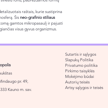
alizuotais raštais, kurie sustiprina
mosferą. Šis
neo-grafinio stiliaus
matomą gamtos mikropasaulį ir pajusti
iančias visus gyvus organizmus.
Sutartis ir sąlygos
Slapukų Politika
opolis
Privatumo politika
Pirkimo taisyklės
aukštas
Mokėjimo būdai
Mindaugo pr. 49,
Autorių teisės
Artsy sąlygos ir teisės
333 Kauno m. sav.