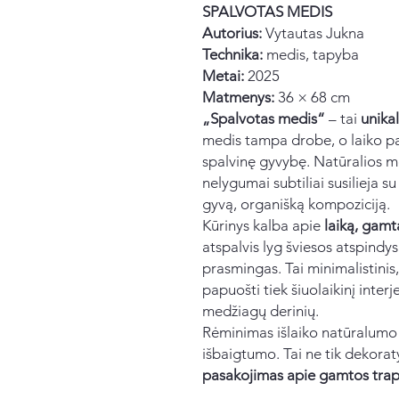
SPALVOTAS MEDIS
Autorius:
Vytautas Jukna
Technika:
medis, tapyba
Metai:
2025
Matmenys:
36 × 68 cm
„Spalvotas medis“
– tai
unika
medis tampa drobe, o laiko p
spalvinę gyvybę. Natūralios me
nelygumai subtiliai susilieja s
gyvą, organišką kompoziciją.
Kūrinys kalba apie
laiką, gamt
atspalvis lyg šviesos atspindy
prasmingas. Tai minimalistinis,
papuošti tiek šiuolaikinį interj
medžiagų derinių.
Rėminimas išlaiko natūralumo p
išbaigtumo. Tai ne tik dekorat
pasakojimas apie gamtos trapu