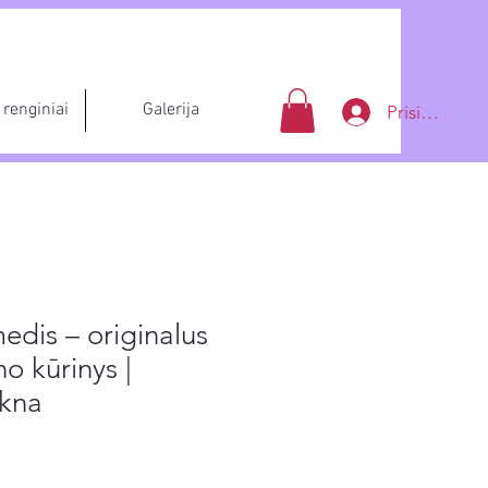
renginiai
Galerija
Prisijungti
edis – originalus
 kūrinys |
ukna