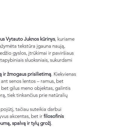
lus Vytauto Juknos kūrinys
, kuriame
ažymėta tekstūra įgauna naują,
džio gyslos, įtrūkimai ir paviršiaus
u tapybiniais sluoksniais, sukurdami
ą ir žmogaus prisilietimą
. Kiekvienas
s ant senos lentos – ramus, bet
 bet gilus meno objektas, galintis
erą, tiek tinkančius prie natūralių
ojūtį, tačiau suteikia darbui
yvus akcentas, bet ir
filosofinis
mą, spalvą ir tylų grožį
.