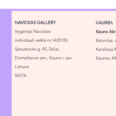
NAVICKAS GALLERY
GALERIJA
Vygantas Navickas
Kauno Akr
individuali veikla nr.1420185
Ketvirtas 
Spaustuvės g. 45, Saliai,
Karaliaus 
Domeikavos sen., Kauno r. sav.
Kaunas, 44
Lietuva
54376
Email:
info@navickasgallery.art