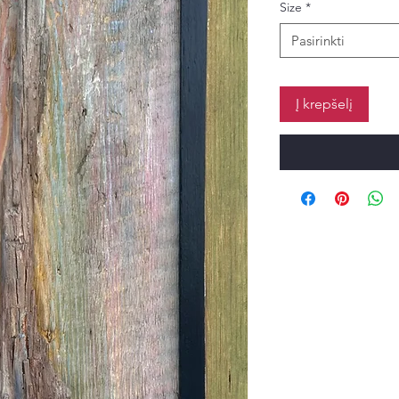
Size
*
Pasirinkti
Į krepšelį