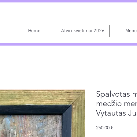
Home
Atviri kvietimai 2026
Meno 
Spalvotas m
medžio meno
Vytautas J
Price
250,00 €