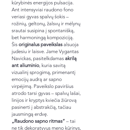
kūrybinės energijos pulsacija.
Ant intensyviai raudono fono
veriasi gyvas spalvų šokis –
rožinių, geltonų, žalsvų ir mėlynų
srautai susipina į spontanišką,
bet harmoningą kompoziciją.
Šis
originalus paveikslas
alsuoja
judesiu ir laisve. Jame Vygantas
Navickas, pasitelkdamas
akrilą
ant aliuminio
, kuria savitą
vizualinį sprogimą, primenantį
emocijų audrą ar sapno
virpėjimą. Paveikslo paviršius
atrodo tarsi gyvas – spalvų lašai,
linijos ir kryptys kviečia žiūrovą
pasinerti į abstrakčią, tačiau
jausmingą erdvę.
„Raudono sapno ritmas“
– tai
ne tik dekoratyvus meno kūrinys,