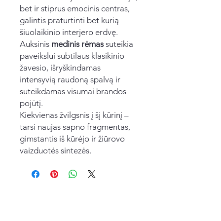
bet ir stiprus emocinis centras,
galintis praturtinti bet kurią
šiuolaikinio interjero erdvę.
Auksinis
medinis rėmas
suteikia
paveikslui subtilaus klasikinio
žavesio, išryškindamas
intensyvią raudoną spalvą ir
suteikdamas visumai brandos
pojūtį.
Kiekvienas žvilgsnis į šį kūrinį –
tarsi naujas sapno fragmentas,
gimstantis iš kūrėjo ir žiūrovo
vaizduotės sintezės.