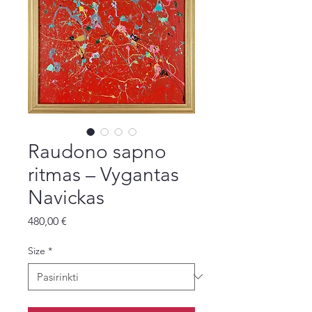
Raudono sapno
ritmas – Vygantas
Navickas
Price
480,00 €
Size
*