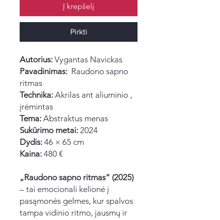
Į krepšelį
Pirkti
Autorius:
Vygantas Navickas
Pavadinimas:
Raudono sapno
ritmas
Technika:
Akrilas ant aliuminio ,
įrėmintas
Tema:
Abstraktus menas
Sukūrimo metai:
2024
Dydis:
46 × 65 cm
Kaina:
480 €
„Raudono sapno ritmas“ (2025)
– tai emocionali kelionė į
pasąmonės gelmes, kur spalvos
tampa vidinio ritmo, jausmų ir