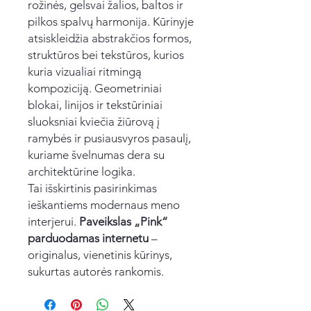
rožinės, gelsvai žalios, baltos ir
pilkos spalvų harmonija. Kūrinyje
atsiskleidžia abstrakčios formos,
struktūros bei tekstūros, kurios
kuria vizualiai ritmingą
kompoziciją. Geometriniai
blokai, linijos ir tekstūriniai
sluoksniai kviečia žiūrovą į
ramybės ir pusiausvyros pasaulį,
kuriame švelnumas dera su
architektūrine logika.
Tai išskirtinis pasirinkimas
ieškantiems modernaus meno
interjerui.
Paveikslas „Pink“
parduodamas internetu
–
originalus, vienetinis kūrinys,
sukurtas autorės rankomis.