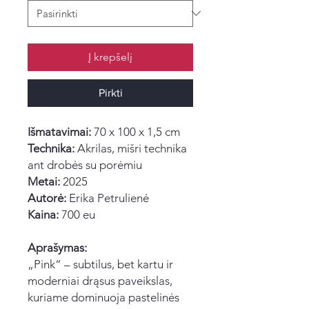
Į krepšelį
Pirkti
Išmatavimai:
70 x 100 x 1,5 cm
Technika:
Akrilas, mišri technika
ant drobės su porėmiu
Metai:
2025
Autorė:
Erika Petrulienė
Kaina:
700 eu
Aprašymas:
„Pink“ – subtilus, bet kartu ir
moderniai drąsus paveikslas,
kuriame dominuoja pastelinės