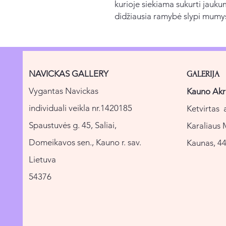
kurioje siekiama sukurti jauku
didžiausia ramybė slypi mumy
NAVICKAS GALLERY
GALERIJA
Vygantas Navickas
Kauno Akr
individuali veikla nr.1420185
Ketvirtas 
Spaustuvės g. 45, Saliai,
Karaliaus 
Domeikavos sen., Kauno r. sav.
Kaunas, 44
Lietuva
54376