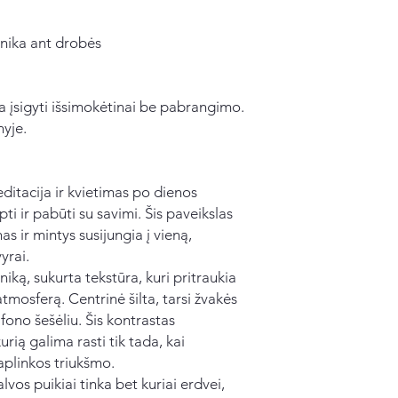
hnika ant drobės
 įsigyti išsimokėtinai be pabrangimo.
nyje.
ditacija ir kvietimas po dienos
ti ir pabūti su savimi. Šis paveikslas
as ir mintys susijungia į vieną,
yrai.
niką, sukurta tekstūra, kuri pritraukia
 atmosferą. Centrinė šilta, tarsi žvakės
fono šešėliu. Šis kontrastas
rią galima rasti tik tada, kai
plinkos triukšmo.
vos puikiai tinka bet kuriai erdvei,