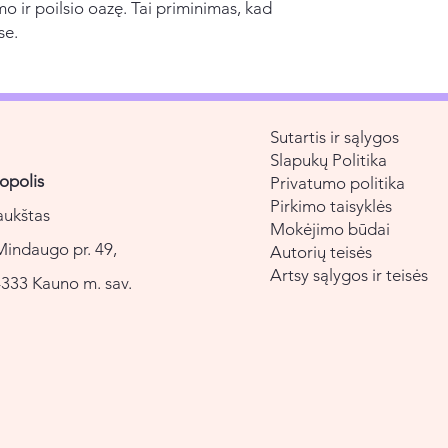
mo ir poilsio oazę. Tai priminimas, kad
se.
Sutartis ir sąlygos
Slapukų Politika
opolis
Privatumo politika
Pirkimo taisyklės
aukštas
Mokėjimo būdai
Mindaugo pr. 49,
Autorių teisės
Artsy sąlygos ir teisės
333 Kauno m. sav.