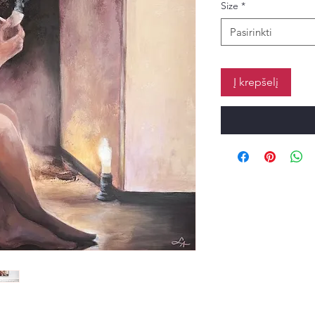
Size
*
Pasirinkti
Į krepšelį