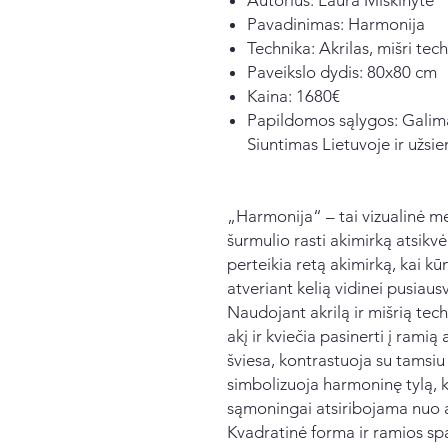
Pavadinimas: Harmonija
Technika: Akrilas, mišri tec
Paveikslo dydis: 80x80 cm
Kaina: 1680€
Papildomos sąlygos: Galima
Siuntimas Lietuvoje ir užsie
„Harmonija“ – tai vizualinė me
šurmulio rasti akimirką atsikvėp
perteikia retą akimirką, kai kūn
atveriant kelią vidinei pusiausv
Naudojant akrilą ir mišrią tech
akį ir kviečia pasinerti į ramią
šviesa, kontrastuoja su tamsiu 
simbolizuoja harmoninę tylą, ku
sąmoningai atsiribojama nuo a
Kvadratinė forma ir ramios spal