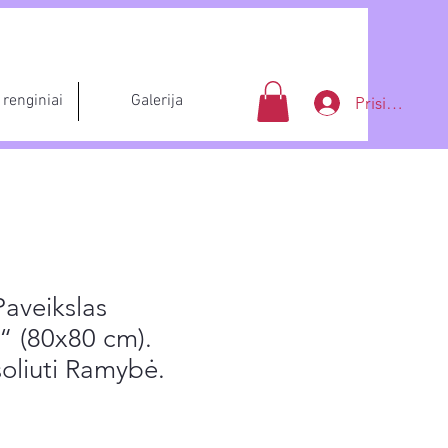
renginiai
Galerija
Prisijungti
Paveikslas
“ (80x80 cm).
soliuti Ramybė.