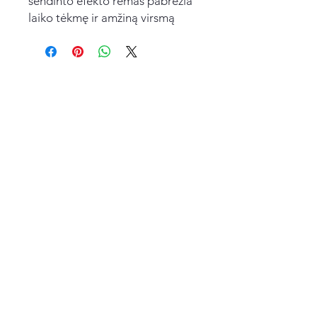
sendinto efekto rėmas pabrėžia
laiko tėkmę ir amžiną virsmą