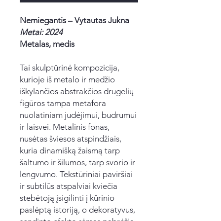
Nemiegantis – Vytautas Jukna
Metai: 2024
Metalas, medis
Tai skulptūrinė kompozicija,
kurioje iš metalo ir medžio
iškylančios abstrakčios drugelių
figūros tampa metafora
nuolatiniam judėjimui, budrumui
ir laisvei. Metalinis fonas,
nusėtas šviesos atspindžiais,
kuria dinamišką žaismą tarp
šaltumo ir šilumos, tarp svorio ir
lengvumo. Tekstūriniai paviršiai
ir subtilūs atspalviai kviečia
stebėtoją įsigilinti į kūrinio
paslėptą istoriją, o dekoratyvus,