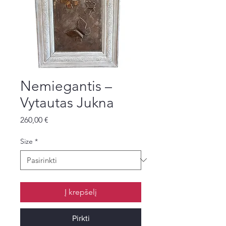
Nemiegantis –
Vytautas Jukna
Price
260,00 €
Size
*
Į krepšelį
Pirkti