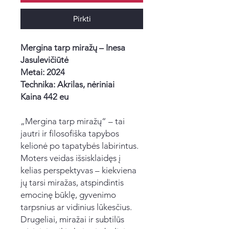
Pirkti
Mergina tarp miražų – Inesa
Jasulevičiūtė
Metai: 2024
Technika: Akrilas, nėriniai
Kaina 442 eu
„Mergina tarp miražų“ – tai
jautri ir filosofiška tapybos
kelionė po tapatybės labirintus.
Moters veidas išsisklaidęs į
kelias perspektyvas – kiekviena
jų tarsi miražas, atspindintis
emocinę būklę, gyvenimo
tarpsnius ar vidinius lūkesčius.
Drugeliai, miražai ir subtilūs