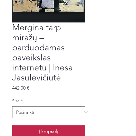
Mergina tarp
miražų –
parduodamas
paveikslas
internetu | Inesa
Jasulevičiūtė
Price
442,00 €
Size
*
Į krepšelį