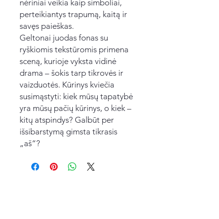
nėriniai veikia kaip simboliai,
perteikiantys trapumą, kaitą ir
savęs paieškas.
Geltonai juodas fonas su
ryškiomis tekstūromis primena
sceną, kurioje vyksta vidinė
drama – šokis tarp tikrovės ir
vaizduotės. Kūrinys kviečia
susimąstyti: kiek mūsų tapatybė
yra mūsų pačių kūrinys, o kiek –
kitų atspindys? Galbūt per
išsibarstymą gimsta tikrasis
„aš“?