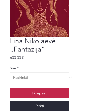
Lina Nikolaevė –
„Fantazija“
Price
600,00 €
Size
*
Į krepšelį
Pirkti