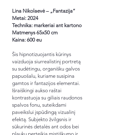
Lina Nikolaevė – „Fantazija“
Metai: 2024
Technika: markeriai ant kartono
Matmenys 65x50 cm
Kaina: 600 eu
Šis hipnotizuojantis kūrinys
vaizduoja siurrealistinį portretą
su sudėtingu, organišku galvos
papuošalu, kuriame susipina
gamtos ir fantazijos elementai.
Išraiškingi aukso raštai
kontrastuoja su giliais raudonos
spalvos fonu, suteikdami
paveikslui įspūdingą vizualinį
efektą. Subjekto žvilgsnis ir
sūkurinės detalės ant odos bei
plaukų perteikia mistiškumo ir