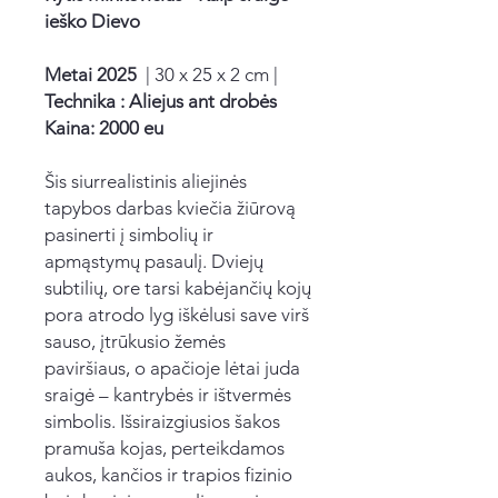
ieško Dievo
Metai 2025
| 30 x 25 x 2 cm |
Technika : Aliejus ant drobės
Kaina: 2000 eu
Šis siurrealistinis aliejinės
tapybos darbas kviečia žiūrovą
pasinerti į simbolių ir
apmąstymų pasaulį. Dviejų
subtilių, ore tarsi kabėjančių kojų
pora atrodo lyg iškėlusi save virš
sauso, įtrūkusio žemės
paviršiaus, o apačioje lėtai juda
sraigė – kantrybės ir ištvermės
simbolis. Išsiraizgiusios šakos
pramuša kojas, perteikdamos
aukos, kančios ir trapios fizinio