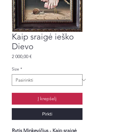
Kaip sraigė ieško
Dievo
Price
2 000,00 €
Size
*
Į krepšelį
Pirkti
Rytis Minkevičius -
Kaip sraigė