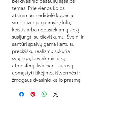
bei dvasinio pasaulių sąsajos
temas. Prie vienos kojos
atsirėmusi nedidelė kopėčia
simbolizuoja galimybę kilti,
keistis arba nepasiekiamą siekį
susijungti su dieviškumu. Švelni ir
santūri spalvų gama kartu su
precizišku realizmu sukuria
svajingą, beveik mistišką
atmosferą, kviečiant žiūrovą
apmąstyti tikėjimo, ištvermės ir
žmogaus dvasinio kelio prasmę.