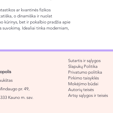
astikos ar kvantinės fizikos
tatiška, o dinamiška ir nuolat
no kūrinys, bet ir pokalbio pradžia apie
ės suvokimą. Idealiai tinka moderniam,
Sutartis ir sąlygos
Slapukų Politika
opolis
Privatumo politika
Pirkimo taisyklės
aukštas
Mokėjimo būdai
Mindaugo pr. 49,
Autorių teisės
Artsy sąlygos ir teisės
333 Kauno m. sav.