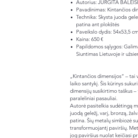
Autorius: JURGITA BALEIŠ
Pavadinimas: Kintančios di
Technika: Skysta juoda geleži
patina ant plokštės
Paveikslo dydis: 54x53,5 cm
Kaina: 650 €
Papildomos sąlygos: Galima
Siuntimas Lietuvoje ir užsie
„Kintančios dimensijos“ – tai v
laiko santykį. Šis kūrinys sukur
dimensijų susikirtimo taškus – 
paraleliniai pasauliai.
Autorė pasitelkia sudėtingą m
juodą geležį, varį, bronzą, žalv
patina. Šių metalų simbiozė su
transformuojantį paviršių. Meta
jog paviršius nuolat keičiasi 