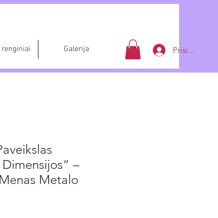
renginiai
Galerija
Prisijungti
Paveikslas
 Dimensijos“ –
 Menas Metalo