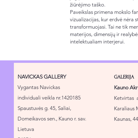
žiūrėjimo taško.
Paveikslas primena mokslo fant
vizualizacijas, kur erdvė nėra s
transformuojasi. Tai ne tik me
materijos, dimensijų ir realyb
intelektualiam interjerui.
NAVICKAS GALLERY
GALERIJA
Vygantas Navickas
Kauno Akr
individuali veikla nr.1420185
Ketvirtas 
Spaustuvės g. 45, Saliai,
Karaliaus 
Domeikavos sen., Kauno r. sav.
Kaunas, 44
Lietuva