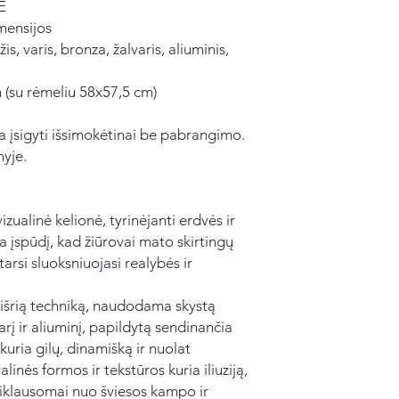
Ė
mensijos
s, varis, bronza, žalvaris, aliuminis,
 (su rėmeliu 58x57,5 cm)
 įsigyti išsimokėtinai be pabrangimo.
nyje.
izualinė kelionė, tyrinėjanti erdvės ir
ia įspūdį, kad žiūrovai mato skirtingų
tarsi sluoksniuojasi realybės ir
išrią techniką, naudodama skystą
arį ir aliuminį, papildytą sendinančia
kuria gilų, dinamišką ir nuolat
linės formos ir tekstūros kuria iliuziją,
priklausomai nuo šviesos kampo ir