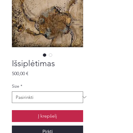
Išsiplėtimas
Price
500,00 €
Size
*
Į krepšelį
Pirkti