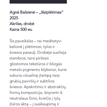
Agnė Balsienė – „Išsiplėtimas“
2025
Akrilas, drobė
Kaina 500 eu
Šis paveikslas – tai meditatyvi
kelionė į plėtimosi, tylos ir
šviesos pasaulį. Drobėje susilieja
stambios, tarsi pirštais
glostomos tekstūros ir blizgūs
metalo pigmento blyksniai, kurie
sukuria vizualinę įtampą tarp
grubių paviršių ir subtilios
šviesos. Apskritimo ir abstrakčių
formų kompozicija, išnyranti iš
neutralaus fono, kviečia į tylų
žiūros aktą – į susikaupimą ir