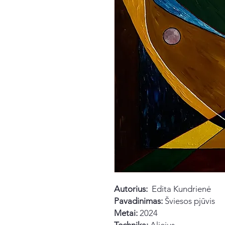
Autorius:
Edita Kundrienė
Pavadinimas:
Šviesos pjūvis
Metai:
2024
Technika:
Aliejus