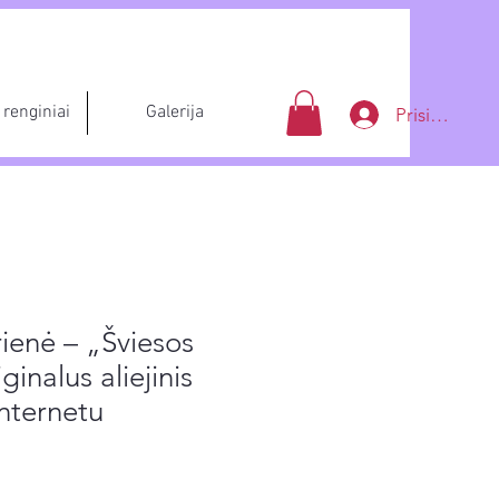
renginiai
Galerija
Prisijungti
ienė – „Šviesos
ginalus aliejinis
internetu