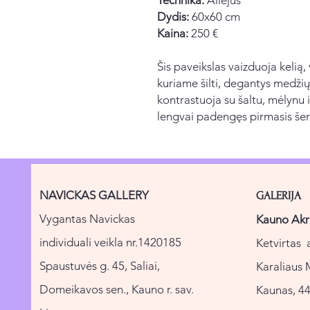
Dydis:
60x60 cm
Kaina:
250 €
Šis paveikslas vaizduoja kelią
kuriame šilti, degantys medžių
kontrastuoja su šaltu, mėlynu i
lengvai padengęs pirmasis šer
NAVICKAS GALLERY
GALERIJA
Vygantas Navickas
Kauno Akr
individuali veikla nr.1420185
Ketvirtas 
Spaustuvės g. 45, Saliai,
Karaliaus 
Domeikavos sen., Kauno r. sav.
Kaunas, 44