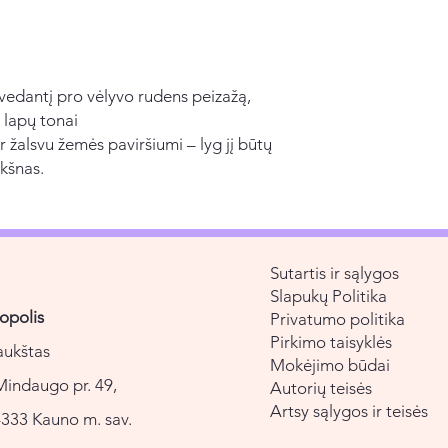
, vedantį pro vėlyvo rudens peizažą,
 lapų tonai
r žalsvu žemės paviršiumi – lyg jį būtų
kšnas.
Sutartis ir sąlygos
Slapukų Politika
opolis
Privatumo politika
Pirkimo taisyklės
aukštas
Mokėjimo būdai
Mindaugo pr. 49,
Autorių teisės
Artsy sąlygos ir teisės
333 Kauno m. sav.