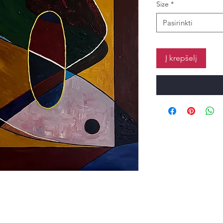
Size
*
Pasirinkti
Į krepšelį