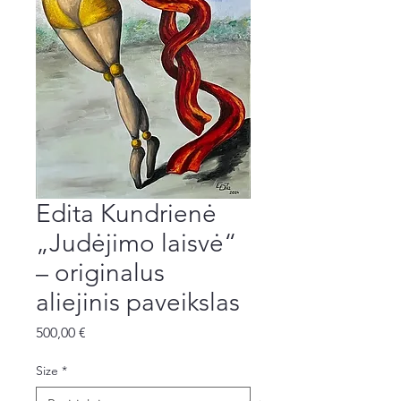
Edita Kundrienė
„Judėjimo laisvė“
– originalus
aliejinis paveikslas
Price
500,00 €
Size
*