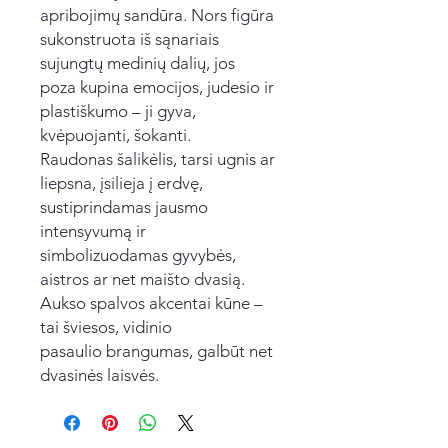
apribojimų sandūra. Nors figūra
sukonstruota iš sąnariais
sujungtų medinių dalių, jos
poza kupina emocijos, judesio ir
plastiškumo – ji gyva,
kvėpuojanti, šokanti.
Raudonas šalikėlis, tarsi ugnis ar
liepsna, įsilieja į erdvę,
sustiprindamas jausmo
intensyvumą ir
simbolizuodamas gyvybės,
aistros ar net maišto dvasią.
Aukso spalvos akcentai kūne –
tai šviesos, vidinio
pasaulio brangumas, galbūt net
dvasinės laisvės.