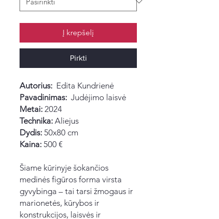
Į krepšelį
Pirkti
Autorius:
Edita Kundrienė
Pavadinimas:
Judėjimo laisvė
Metai:
2024
Technika:
Aliejus
Dydis:
50x80 cm
Kaina:
500 €
Šiame kūrinyje šokančios
medinės figūros forma virsta
gyvybinga – tai tarsi žmogaus ir
marionetės, kūrybos ir
konstrukcijos, laisvės ir