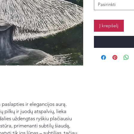
Pasirinkti
Į krepšelį
a paslapties ir elegancijos aurą.
 pilkų ir juodų atspalvių, lieka
dalies uždengtas ryškiu plačiausiu
stūra, primenanti subtilų šiaudą,
tyti tik jos lūpas – subtilias, tačiau