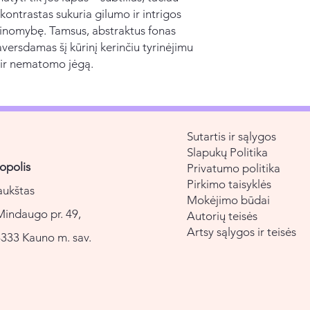
 kontrastas sukuria gilumo ir intrigos
ežinomybę. Tamsus, abstraktus fonas
aversdamas šį kūrinį kerinčiu tyrinėjimu
 ir nematomo jėgą.
Sutartis ir sąlygos
Slapukų Politika
opolis
Privatumo politika
Pirkimo taisyklės
aukštas
Mokėjimo būdai
Mindaugo pr. 49,
Autorių teisės
Artsy sąlygos ir teisės
333 Kauno m. sav.