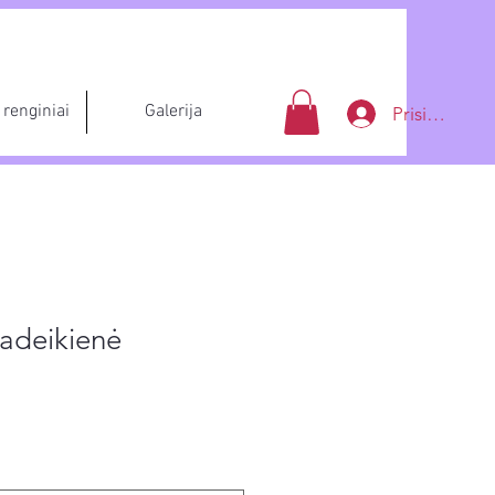
renginiai
Galerija
Prisijungti
adeikienė