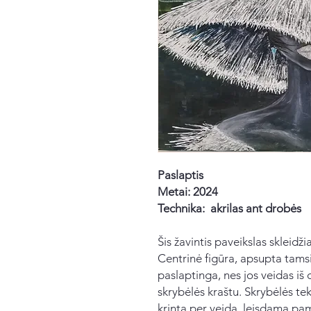
Paslaptis
Metai: 2024
Technika: akrilas ant drobės
Šis žavintis paveikslas skleidži
Centrinė figūra, apsupta tamsių
paslaptinga, nes jos veidas iš 
skrybėlės kraštu. Skrybėlės tek
krinta per veidą, leisdama pama