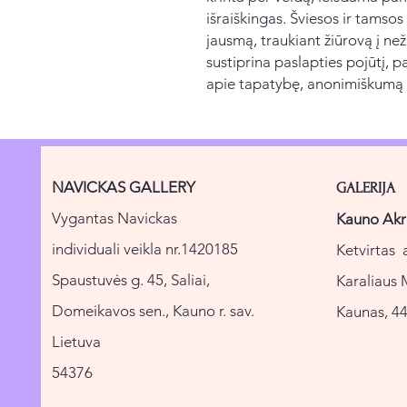
išraiškingas. Šviesos ir tamsos
jausmą, traukiant žiūrovą į n
sustiprina paslapties pojūtį, p
apie tapatybę, anonimiškumą
NAVICKAS GALLERY
GALERIJA
Vygantas Navickas
Kauno Akr
individuali veikla nr.1420185
Ketvirtas 
Spaustuvės g. 45, Saliai,
Karaliaus 
Domeikavos sen., Kauno r. sav.
Kaunas, 44
Lietuva
54376