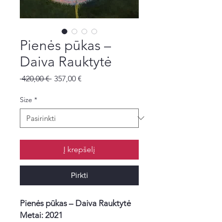
Pienės pūkas –
Daiva Rauktytė
Įprastinė
Pardavimo
 420,00 € 
357,00 €
kaina
kaina
Size
*
Į krepšelį
Pirkti
Pienės pūkas – Daiva Rauktytė
Metai: 2021