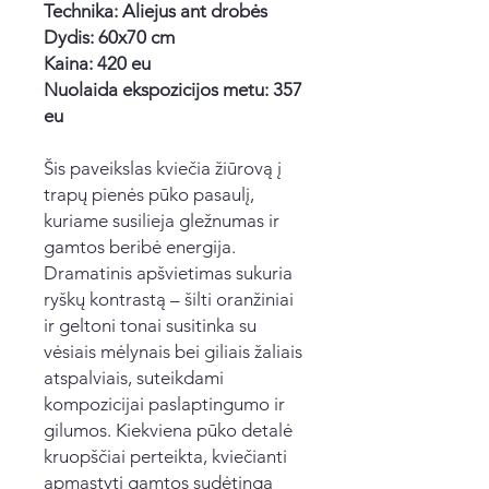
Technika: Aliejus ant drobės
Dydis: 60x70 cm
Kaina: 420 eu
Nuolaida ekspozicijos metu​: 357
eu
Šis paveikslas kviečia žiūrovą į
trapų pienės pūko pasaulį,
kuriame susilieja gležnumas ir
gamtos beribė energija.
Dramatinis apšvietimas sukuria
ryškų kontrastą – šilti oranžiniai
ir geltoni tonai susitinka su
vėsiais mėlynais bei giliais žaliais
atspalviais, suteikdami
kompozicijai paslaptingumo ir
gilumos. Kiekviena pūko detalė
kruopščiai perteikta, kviečianti
apmąstyti gamtos sudėtingą