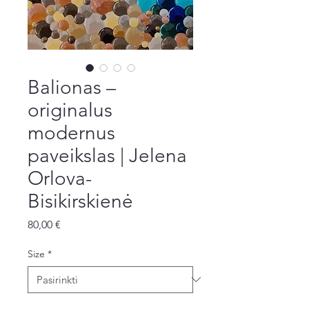
Balionas –
originalus
modernus
paveikslas | Jelena
Orlova-
Bisikirskienė
Price
80,00 €
Size
*