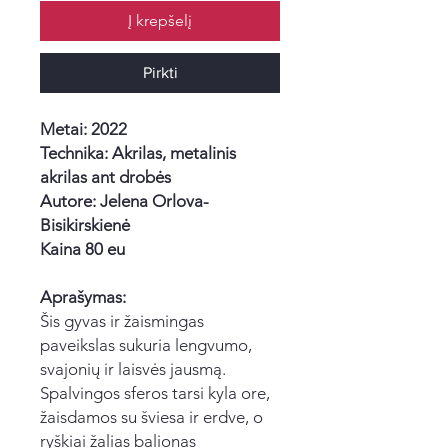
Į krepšelį
Pirkti
Metai: 2022
Technika: Akrilas, metalinis
akrilas ant drobės
Autore: Jelena Orlova-
Bisikirskienė
Kaina 80 eu
Aprašymas:
Šis gyvas ir žaismingas
paveikslas sukuria lengvumo,
svajonių ir laisvės jausmą.
Spalvingos sferos tarsi kyla ore,
žaisdamos su šviesa ir erdve, o
ryškiai žalias balionas