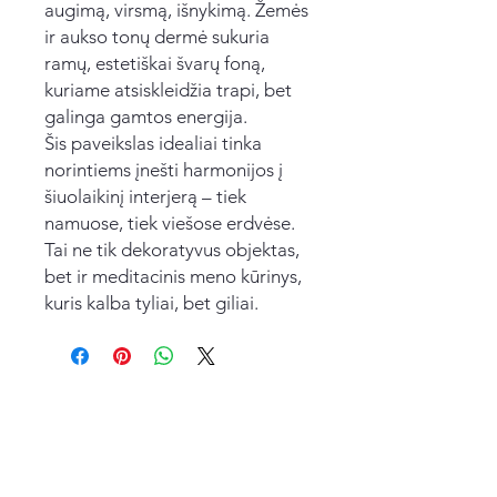
augimą, virsmą, išnykimą. Žemės
ir aukso tonų dermė sukuria
ramų, estetiškai švarų foną,
kuriame atsiskleidžia trapi, bet
galinga gamtos energija.
Šis paveikslas idealiai tinka
norintiems įnešti harmonijos į
šiuolaikinį interjerą – tiek
namuose, tiek viešose erdvėse.
Tai ne tik dekoratyvus objektas,
bet ir meditacinis meno kūrinys,
kuris kalba tyliai, bet giliai.