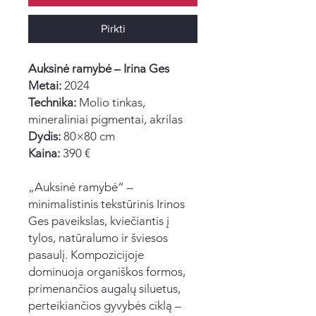
Pirkti
Auksinė ramybė – Irina Ges
Metai:
2024
Technika:
Molio tinkas,
mineraliniai pigmentai, akrilas
Dydis:
80×80 cm
Kaina:
390 €
„Auksinė ramybė“ –
minimalistinis tekstūrinis Irinos
Ges paveikslas, kviečiantis į
tylos, natūralumo ir šviesos
pasaulį. Kompozicijoje
dominuoja organiškos formos,
primenančios augalų siluetus,
perteikiančios gyvybės ciklą –