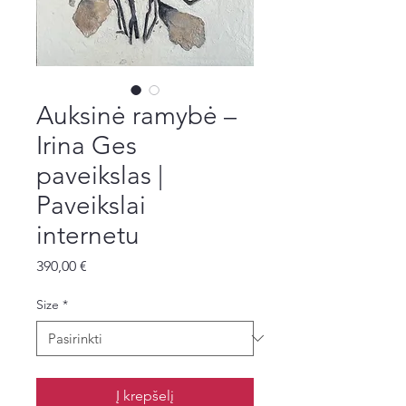
Auksinė ramybė –
Irina Ges
paveikslas |
Paveikslai
internetu
Price
390,00 €
Size
*
Į krepšelį