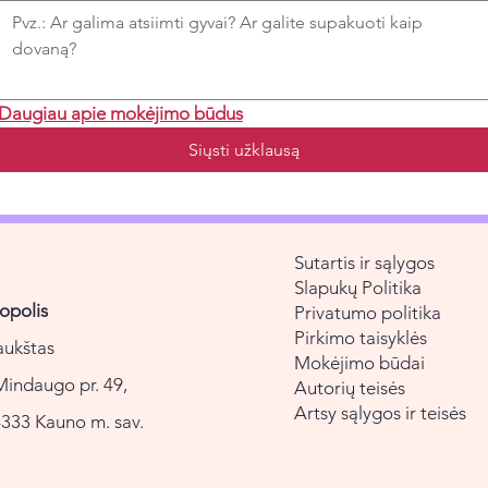
Daugiau apie mokėjimo būdus
Siųsti užklausą
Sutartis ir sąlygos
Slapukų Politika
opolis
Privatumo politika
Pirkimo taisyklės
aukštas
Mokėjimo būdai
Mindaugo pr. 49,
Autorių teisės
Artsy sąlygos ir teisės
333 Kauno m. sav.