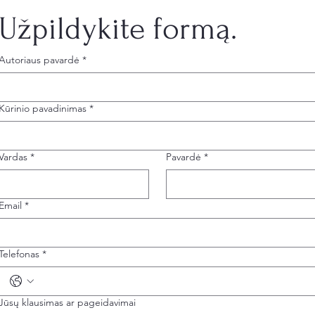
Užpildykite formą.
Autoriaus pavardė
*
Kūrinio pavadinimas
*
Vardas
*
Pavardė
*
Email
*
Telefonas
*
Jūsų klausimas ar pageidavimai