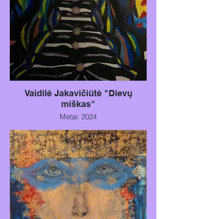
Vaidilė Jakavičiūtė "Dievų
miškas"
Metai: 2024
Technika: Akrilas ant popieriaus
Dydis: 30x42 cm