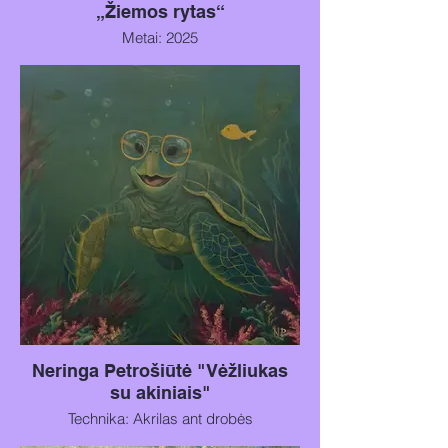
„Žiemos rytas“
Metai: 2025
Technika: Akrilas ant drobės
Matmenys: 40 × 60 cm
Neringa Petrošiūtė "Vėžliukas
su akiniais"
Technika: Akrilas ant drobės
Matmenys: 120 × 120 cm