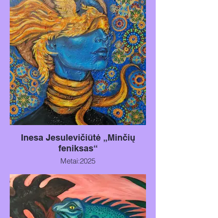
Inesa Jesulevičiūtė „Minčių
feniksas“
Metai:2025
Technika: akrilas ant drobės
Dydis: 100x70 cm