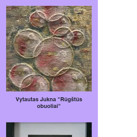
ant aliuminio metalo plokštės
Dydis: 135x90 cm
Vytautas Jukna "Rūgštūs
obuoliai"