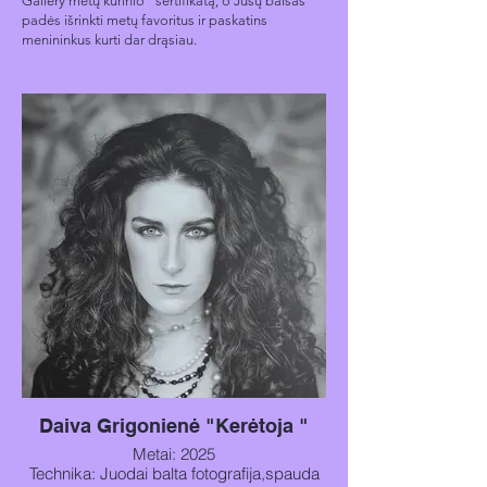
Gallery metų kūrinio“ sertifikatą, o Jūsų balsas
padės išrinkti metų favoritus ir paskatins
menininkus kurti dar drąsiau.
Daiva Grigonienė "Kerėtoja "
Metai: 2025
Technika: Juodai balta fotografija,spauda