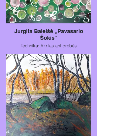
Jurgita Baleišė „Pavasario
Šokis“
Technika: Akrilas ant drobės
Paveikslo dydis: 50x70 cm