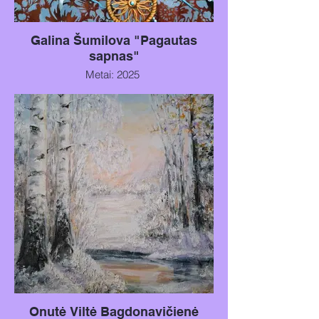
Galina Šumilova "Pagautas
sapnas"
Metai: 2025
Technika: Aliejus, auksas ant drobės
Dydis: 80x60 cm
Onutė Viltė Bagdonavičienė