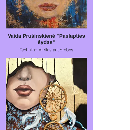
Vaida Prušinskienė "Paslapties
šydas"
Technika: Akrilas ant drobės
Metai: 2025
Dydis: 100 × 100 cm