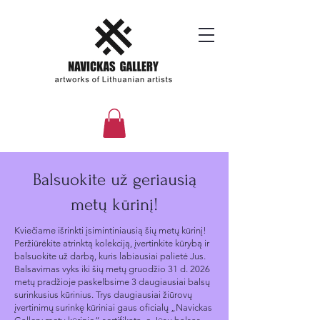
Balsuokite už geriausią
metų kūrinį!
Kviečiame išrinkti įsimintiniausią šių metų kūrinį!
Peržiūrėkite atrinktą kolekciją, įvertinkite kūrybą ir
balsuokite už darbą, kuris labiausiai palietė Jus.
Balsavimas vyks iki šių metų gruodžio 31 d. 2026
metų pradžioje paskelbsime 3 daugiausiai balsų
surinkusius kūrinius. Trys daugiausiai žiūrovų
įvertinimų surinkę kūriniai gaus oficialų „Navickas