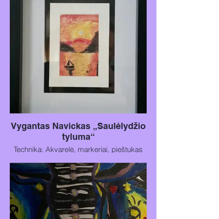
Vygantas Navickas „Saulėlydžio
tyluma“
Technika: Akvarelė, markeriai, pieštukas
ant kartono
Metai: 2023
Dydis: 7 × 11 cm