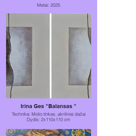
Metai: 2025
Technika: Akrilas, metalinis akrilas ant
drobės
Irina Ges "Balansas "
Technika: Molio tinkas, akriliniai dažai
Dydis: 2x110x110 cm
Metai: 2025