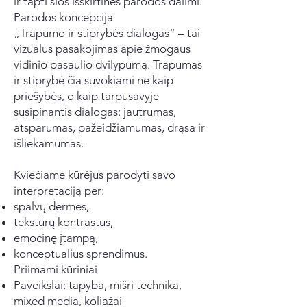
ir tapti šios išskirtinės parodos dalimi.
Parodos koncepcija
„Trapumo ir stiprybės dialogas“ – tai
vizualus pasakojimas apie žmogaus
vidinio pasaulio dvilypumą. Trapumas
ir stiprybė čia suvokiami ne kaip
priešybės, o kaip tarpusavyje
susipinantis dialogas: jautrumas,
atsparumas, pažeidžiamumas, drąsa ir
išliekamumas.
Kviečiame kūrėjus parodyti savo
interpretaciją per:
spalvų dermes,
tekstūrų kontrastus,
emocinę įtampą,
konceptualius sprendimus.
Priimami kūriniai
Paveikslai: tapyba, mišri technika,
mixed media, koliažai