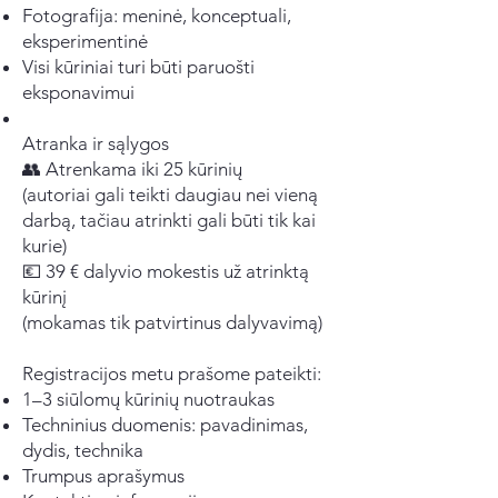
Fotografija: meninė, konceptuali,
eksperimentinė
Visi kūriniai turi būti paruošti
eksponavimui
Atranka ir sąlygos
👥 Atrenkama iki 25 kūrinių
(autoriai gali teikti daugiau nei vieną
darbą, tačiau atrinkti gali būti tik kai
kurie)
💶 39 € dalyvio mokestis už atrinktą
kūrinį
(mokamas tik patvirtinus dalyvavimą)
Registracijos metu prašome pateikti:
1–3 siūlomų kūrinių nuotraukas
Techninius duomenis: pavadinimas,
dydis, technika
Trumpus aprašymus