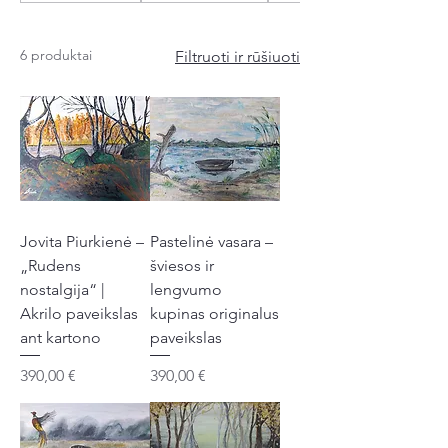
Kiekvienas kūrinys – tai savęs pažinimo
kelionė, kurioje susilieja jausmai ir
6 produktai
Filtruoti ir rūšiuoti
gamtos ritmas. Spontaniška, intuityvi
jos kūryba tampa emocijų kalba,
kviečiančia žiūrovą patirti vidinį pasaulį
ir atrasti save.
Jovita Piurkienė –
Pastelinė vasara –
„Rudens
šviesos ir
nostalgija“ |
lengvumo
Akrilo paveikslas
kupinas originalus
ant kartono
paveikslas
Kaina
Kaina
390,00 €
390,00 €