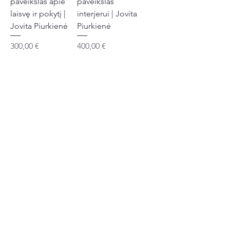
paveikslas apie
paveikslas
laisvę ir pokytį |
interjerui | Jovita
Jovita Piurkienė
Piurkienė
Kaina
Kaina
300,00 €
400,00 €