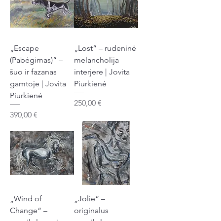
„Escape
„Lost“ – rudeninė
(Pabėgimas)“ –
melancholija
šuo ir fazanas
interjere | Jovita
gamtoje | Jovita
Piurkienė
Piurkienė
Kaina
250,00 €
Kaina
390,00 €
„Wind of
„Jolie“ –
Change“ –
originalus