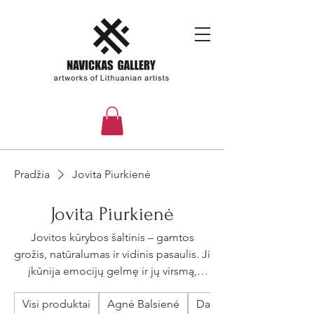
Pradžia
Jovita Piurkienė
Jovita Piurkienė
Jovitos kūrybos šaltinis – gamtos
grožis, natūralumas ir vidinis pasaulis. Ji
įkūnija emocijų gelmę ir jų virsmą,
gamtos stichijas interpretuodama kaip
Visi produktai
Agnė Balsienė
Daiva Grigonienė
žmogaus jausmų atspindžius.