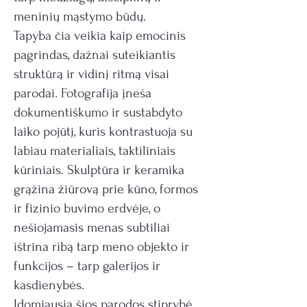
meninių mąstymo būdų.
Tapyba čia veikia kaip emocinis
pagrindas, dažnai suteikiantis
struktūrą ir vidinį ritmą visai
parodai. Fotografija įneša
dokumentiškumo ir sustabdyto
laiko pojūtį, kuris kontrastuoja su
labiau materialiais, taktiliniais
kūriniais. Skulptūra ir keramika
grąžina žiūrovą prie kūno, formos
ir fizinio buvimo erdvėje, o
nešiojamasis menas subtiliai
ištrina ribą tarp meno objekto ir
funkcijos – tarp galerijos ir
kasdienybės.
Įdomiausia šios parodos stiprybė