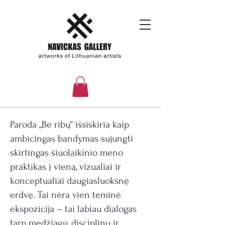
Paroda „Be ribų“ išsiskiria kaip
ambicingas bandymas sujungti
skirtingas šiuolaikinio meno
praktikas į vieną, vizualiai ir
konceptualiai daugiasluoksnę
erdvę. Tai nėra vien teminė
ekspozicija – tai labiau dialogas
tarp medžiagų, disciplinų ir