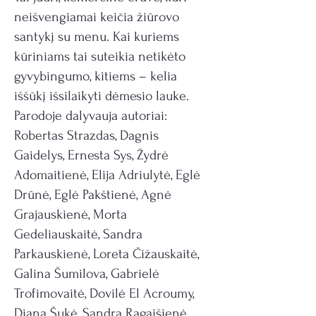
neišvengiamai keičia žiūrovo
santykį su menu. Kai kuriems
kūriniams tai suteikia netikėto
gyvybingumo, kitiems – kelia
iššūkį išsilaikyti dėmesio lauke.
Parodoje dalyvauja autoriai:
Robertas Strazdas, Dagnis
Gaidelys, Ernesta Sys, Žydrė
Adomaitienė, Elija Adriulytė, Eglė
Drūnė, Eglė Pakštienė, Agnė
Grajauskienė, Morta
Gedeliauskaitė, Sandra
Parkauskienė, Loreta Čižauskaitė,
Galina Šumilova, Gabrielė
Trofimovaitė, Dovilė El Acroumy,
Diana Šukė, Sandra Ragaišienė,