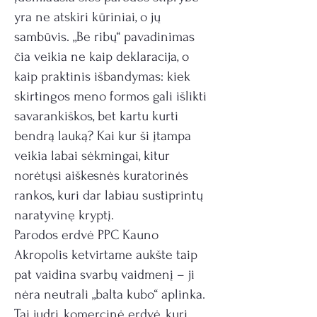
yra ne atskiri kūriniai, o jų
sambūvis. „Be ribų“ pavadinimas
čia veikia ne kaip deklaracija, o
kaip praktinis išbandymas: kiek
skirtingos meno formos gali išlikti
savarankiškos, bet kartu kurti
bendrą lauką? Kai kur ši įtampa
veikia labai sėkmingai, kitur
norėtųsi aiškesnės kuratorinės
rankos, kuri dar labiau sustiprintų
naratyvinę kryptį.
Parodos erdvė PPC Kauno
Akropolis ketvirtame aukšte taip
pat vaidina svarbų vaidmenį – ji
nėra neutrali „balta kubo“ aplinka.
Tai judri, komercinė erdvė, kuri